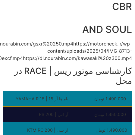
CBR
AND SOUL
l.nourabin.com/gsxr%20250.mp4https://motorcheck.ir/wp-
content/uploads/2025/04/IMG_8713-
20excf.mp4https://dl.nourabin.com/kawasaki%20z300.mp4
کارشناسی موتور ریس | RACE در
محل
1.490.000 تومان
یاماها آر 15 | YAMAHA R 15
1.450.000 تومان
آر اس | RS 200
1.490.000 تومان
آر سی | KTM RC 200