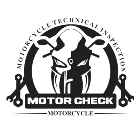
رش
ه
حتوا