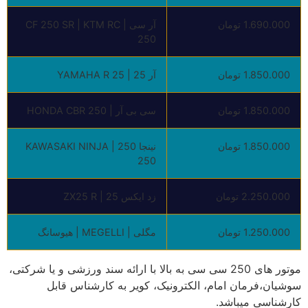
1.690.000 تومان
آر سی | CF 250 SR | KTM RC
250
1.850.000 تومان
آر 25 | YAMAHA R 25
1.850.000 تومان
سی بی آر | HONDA CBR 250
1.850.000 تومان
نینجا 250 | KAWASAKI NINJA
250
2.250.000 تومان
زد ایکس 25 | ZX25 R
1.250.000 تومان
مگلی | MEGELLI | هیوسانگ
موتور های 250 سی سی به بالا با ارائه سند ورزشی و یا شرکتی،
سوشیان،فرمان امام، الکترونیک، کویر به کارشناس قابل
کارشناسی میباشد.